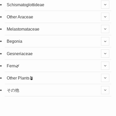
Schismatoglottideae
Other Araceae
Melastomataceae
Begonia
Gesneriaceae
Fern🌿
Other Plants🪴
その他