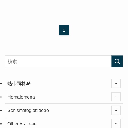
1
熱帯雨林🏕️
Homalomena
Schismatoglottideae
Other Araceae