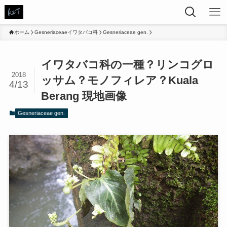
ホーム
Gesneriaceaeイワタバコ科
Gesneriaceae gen.
イワタバコ科の一種？リンコグロ
2018
ッサム？モノフィレア？Kuala
4/13
Berang 現地画像
Gesneriaceae gen.