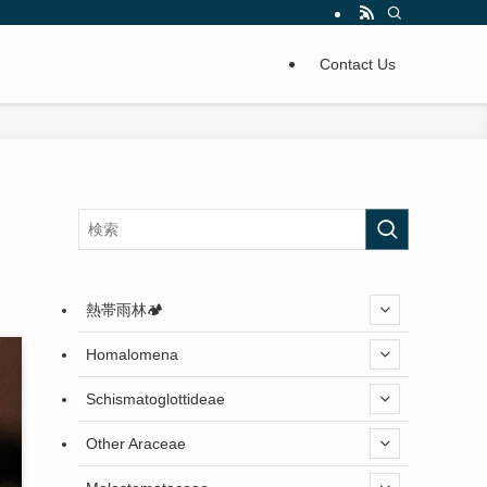
Contact Us
熱帯雨林🏕️
Homalomena
Schismatoglottideae
Other Araceae