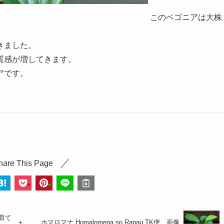
このベゴニアは大株
きました。
質感が増してきます。
アです。
hare This Page
r 育て
ホマロマナ Homalomena sp.Ranau TK便 画像