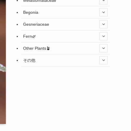
Melastomataceae
Begonia
Gesneriaceae
Fern🌿
Other Plants🪴
その他