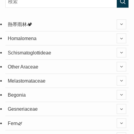
熱帯雨林🏕️
Homalomena
Schismatoglottideae
Other Araceae
Melastomataceae
Begonia
Gesneriaceae
Fern🌿