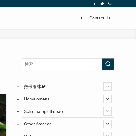
Contact Us
熱帯雨林🏕️
Homalomena
Schismatoglottideae
Other Araceae