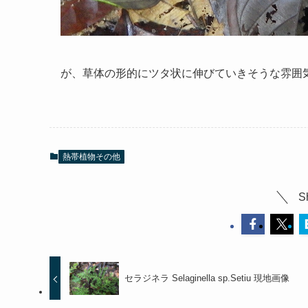
が、草体の形的にツタ状に伸びていきそうな雰囲
熱帯植物その他
S
セラジネラ Selaginella sp.Setiu 現地画像