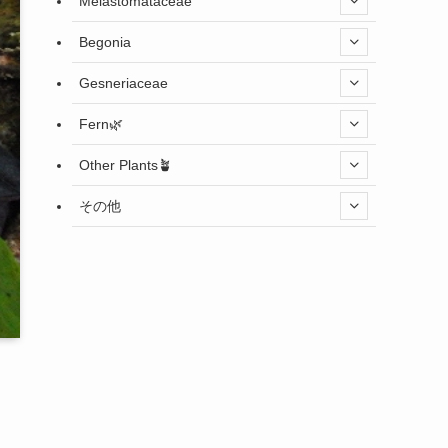
Melastomataceae
Begonia
Gesneriaceae
Fern🌿
Other Plants🪴
その他