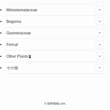
Melastomataceae
Begonia
Gesneriaceae
Fern🌿
Other Plants🪴
その他
©
熱帯植物.com.