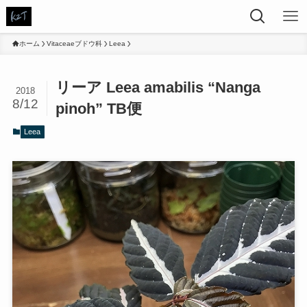
ホーム
Vitaceaeブドウ科
Leea
リーア Leea amabilis “Nanga
2018
8/12
pinoh” TB便
Leea