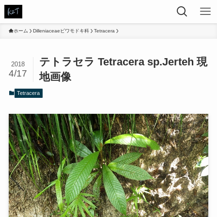
ホーム
Dilleniaceaeビワモドキ科
Tetracera
テトラセラ Tetracera sp.Jerteh 現
2018
4/17
地画像
Tetracera