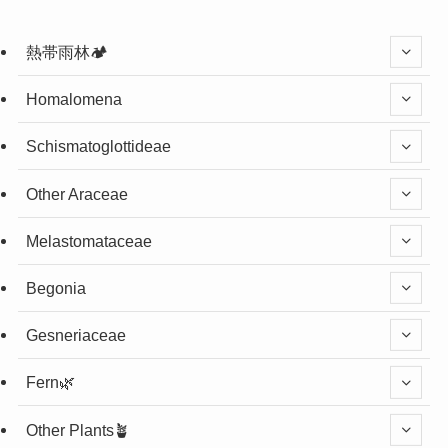
熱帯雨林🏕️
Homalomena
Schismatoglottideae
Other Araceae
Melastomataceae
Begonia
Gesneriaceae
Fern🌿
Other Plants🪴