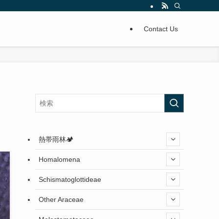
Contact Us
熱帯雨林🏕️
Homalomena
Schismatoglottideae
Other Araceae