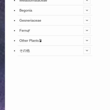
Melastomataceae
Begonia
Gesneriaceae
Fern🌿
Other Plants🪴
その他