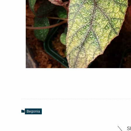
Begonia
S