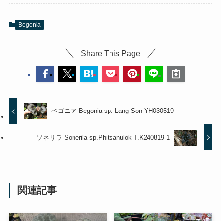
Begonia
Share This Page
ベゴニア Begonia sp. Lang Son YH030519
ソネリラ Sonerila sp.Phitsanulok T.K240819-1
関連記事