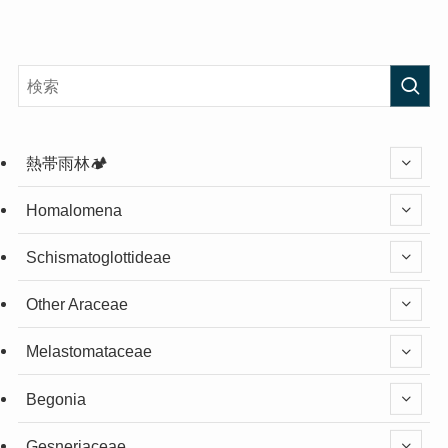
熱帯雨林🏕️
Homalomena
Schismatoglottideae
Other Araceae
Melastomataceae
Begonia
Gesneriaceae