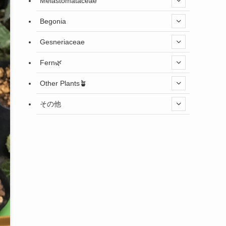
Melastomataceae
Begonia
Gesneriaceae
Fern🌿
Other Plants🪴
その他