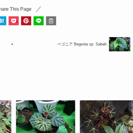
hare This Page
ベゴニア Begonia sp. Sabah