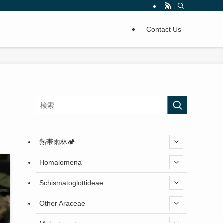
Contact Us
熱帯雨林🏕️
Homalomena
Schismatoglottideae
Other Araceae