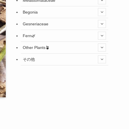
Melastomataceae
Begonia
Gesneriaceae
Fern🌿
Other Plants🪴
その他