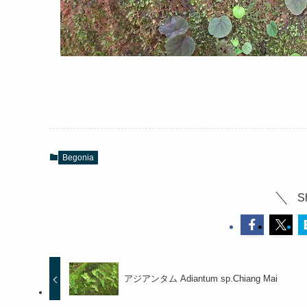
Begonia
S
アジアンタム Adiantum sp.Chiang Mai