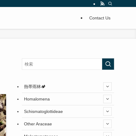
Contact Us
熱帯雨林🏕️
Homalomena
Schismatoglottideae
Other Araceae