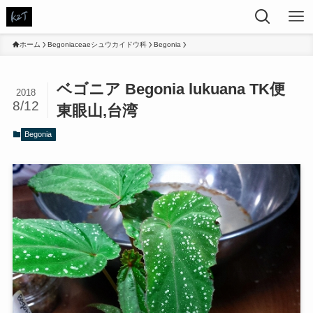
ホーム
Begoniaceaeシュウカイドウ科
Begonia
ベゴニア Begonia lukuana TK便
2018
8/12
東眼山,台湾
Begonia