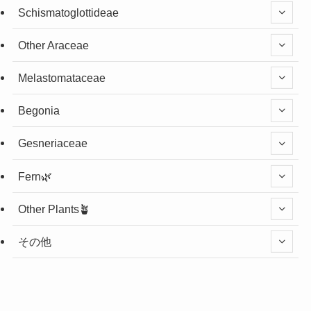
Schismatoglottideae
Other Araceae
Melastomataceae
Begonia
Gesneriaceae
Fern🌿
Other Plants🪴
その他