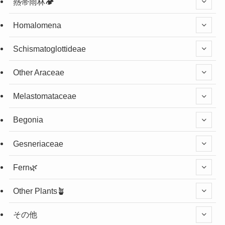
熱帯雨林🏕️
Homalomena
Schismatoglottideae
Other Araceae
Melastomataceae
Begonia
Gesneriaceae
Fern🌿
Other Plants🪴
その他