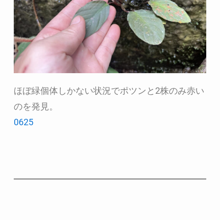
ほぼ緑個体しかない状況でポツンと2株のみ赤い
のを発見。
0625