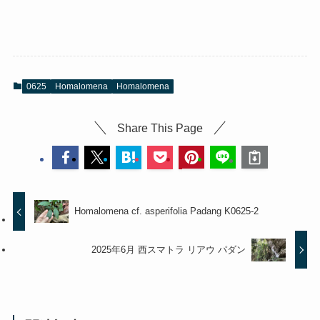
0625
Homalomena
Homalomena
Share This Page
Homalomena cf. asperifolia Padang K0625-2
2025年6月 西スマトラ リアウ パダン