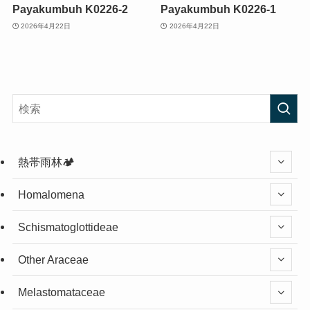
Payakumbuh K0226-2
Payakumbuh K0226-1
2026年4月22日
2026年4月22日
熱帯雨林🏕️
Homalomena
Schismatoglottideae
Other Araceae
Melastomataceae