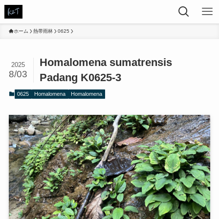
ホーム
熱帯雨林
0625
Homalomena sumatrensis
2025
8/03
Padang K0625-3
0625
Homalomena
Homalomena