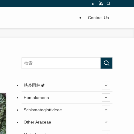
Contact Us
熱帯雨林🏕️
Homalomena
Schismatoglottideae
Other Araceae