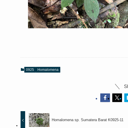
0925
Homalomena
S
Homalomena sp. Sumatera Barat K0925-11