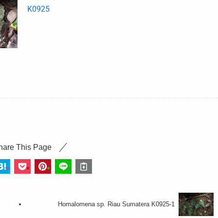
K0925
hare This Page
Homalomena sp. Riau Sumatera K0925-1