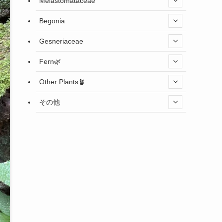
Melastomataceae
Begonia
Gesneriaceae
Fern🌿
Other Plants🪴
その他