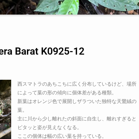
ra Barat K0925-12
西スマトラのあちこちに広く分布しているけど、場所
によって葉の形の傾向に個体差がある種類。
新葉はオレンジ色で展開しザラついた独特な天鵞絨の
葉。
主に川から少し離れたの斜面に自生し、離れすぎると
ピタッと姿が見えなくなる。
ここの個体は幅の広い葉を持っている。