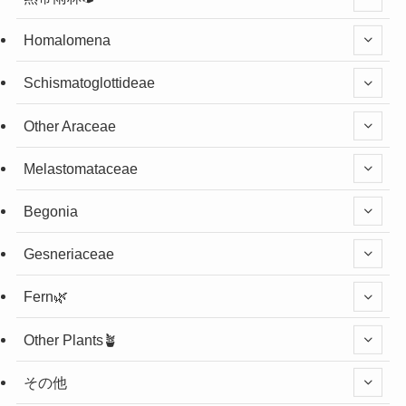
Homalomena
Schismatoglottideae
Other Araceae
Melastomataceae
Begonia
Gesneriaceae
Fern🌿
Other Plants🪴
その他