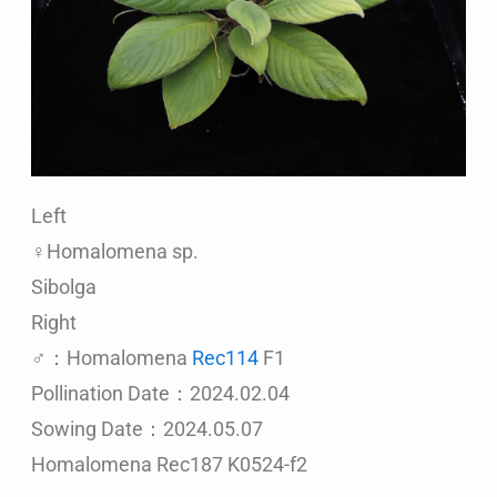
Left
♀Homalomena sp.
Sibolga
Right
♂：Homalomena
Rec114
F1
Pollination Date：
2024.02.04
Sowing Date：
2024.05.07
Homalomena
Rec187 K0524-f2