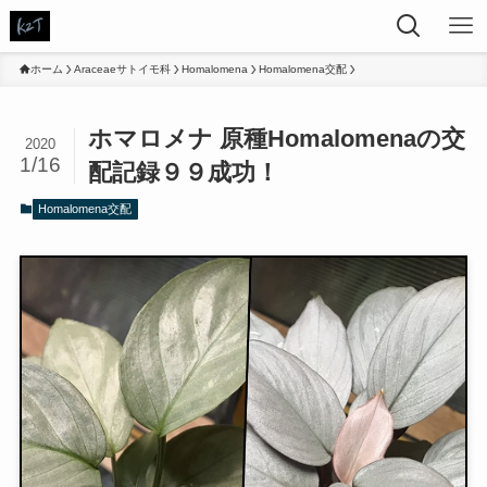
ホーム
Araceaeサトイモ科
Homalomena
Homalomena交配
ホマロメナ 原種Homalomenaの交
2020
1/16
配記録９９成功！
Homalomena交配