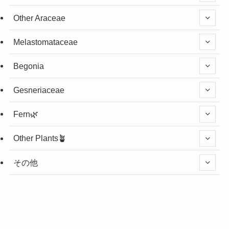
Other Araceae
Melastomataceae
Begonia
Gesneriaceae
Fern🌿
Other Plants🪴
その他