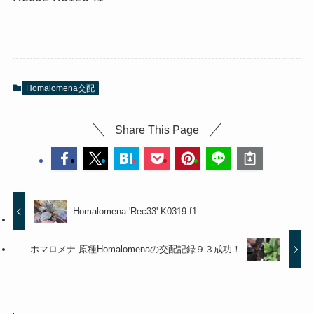
Homalomena交配
Share This Page
Homalomena 'Rec33' K0319-f1
ホマロメナ 原種Homalomenaの交配記録９３成功！