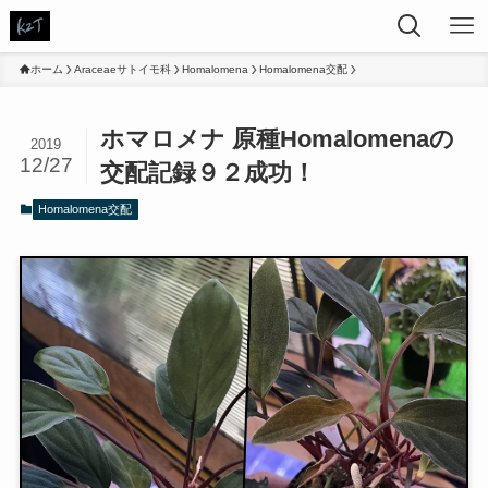
ホーム
Araceaeサトイモ科
Homalomena
Homalomena交配
ホマロメナ 原種Homalomenaの
2019
12/27
交配記録９２成功！
Homalomena交配