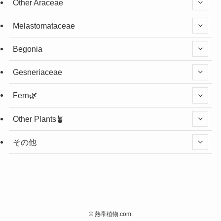
Other Araceae
Melastomataceae
Begonia
Gesneriaceae
Fern🌿
Other Plants🪴
その他
©
熱帯植物.com.