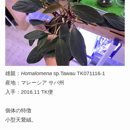
雄親：
Homalomena
sp.Tawau TK071116-1
産地：マレーシア サバ州
入手：2016.11 TK便
個体の特徴
小型天鵞絨。