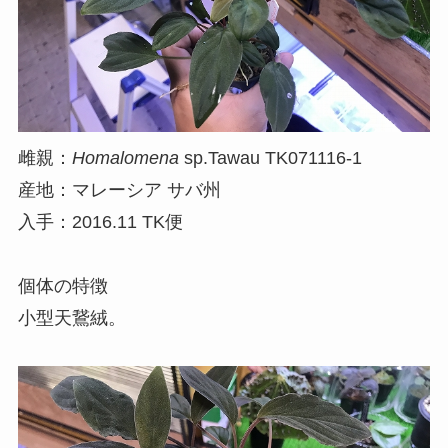
雌親：
Homalomena
sp.Tawau TK071116-1
産地：マレーシア サバ州
入手：2016.11 TK便
個体の特徴
小型天鵞絨。