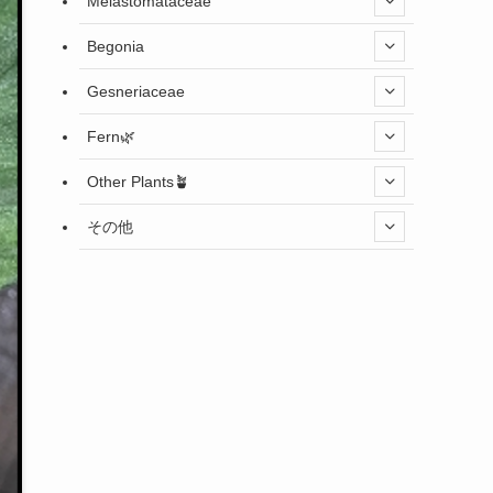
Melastomataceae
Begonia
Gesneriaceae
Fern🌿
Other Plants🪴
その他