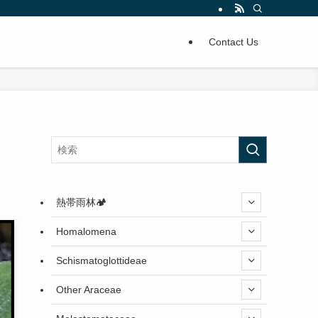
Contact Us
熱帯雨林🏕️
Homalomena
Schismatoglottideae
Other Araceae