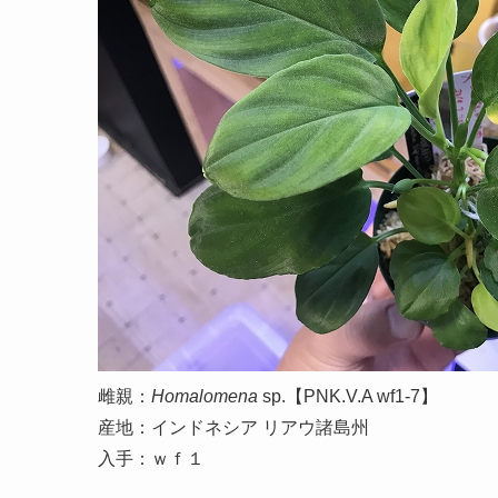
雌親：
Homalomena
sp.【PNK.V.A wf1-7】
産地：インドネシア リアウ諸島州
入手：ｗｆ１