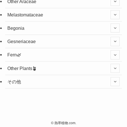
Other Araceae
Melastomataceae
Begonia
Gesneriaceae
Fern🌿
Other Plants🪴
その他
©
熱帯植物.com.