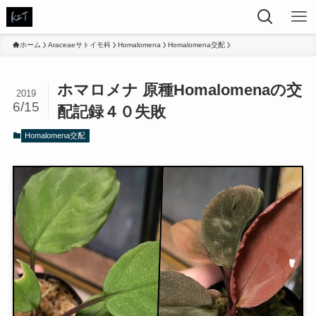
ホーム
Araceaeサトイモ科
Homalomena
Homalomena交配
ホマロメナ 原種Homalomenaの交
2019
6/15
配記録４０失敗
Homalomena交配