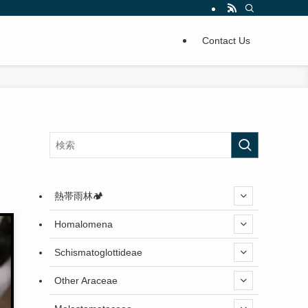
Contact Us
熱帯雨林🏕️
Homalomena
Schismatoglottideae
Other Araceae