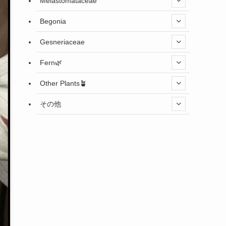
Melastomataceae
Begonia
Gesneriaceae
Fern🌿
Other Plants🪴
その他