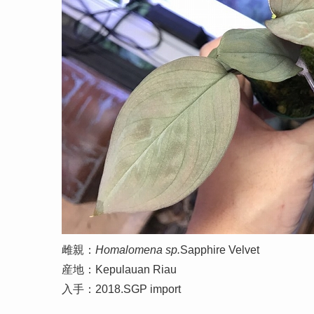
雌親：
Homalomena sp.
Sapphire Velvet
産地：Kepulauan Riau
入手：2018.SGP import