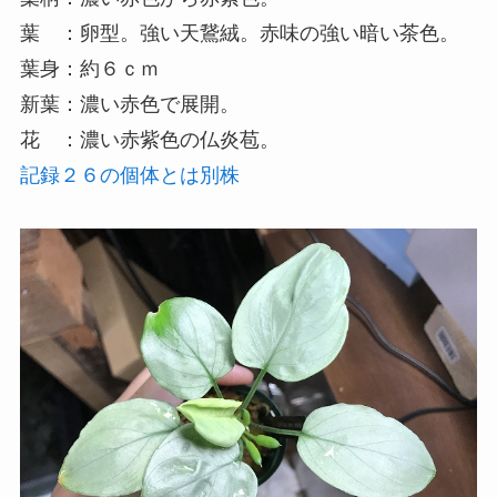
葉 ：卵型。強い天鵞絨。赤味の強い暗い茶色。
葉身：約６ｃｍ
新葉：濃い赤色で展開。
花 ：濃い赤紫色の仏炎苞。
記録２６の個体とは別株