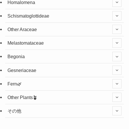
Homalomena
Schismatoglottideae
Other Araceae
Melastomataceae
Begonia
Gesneriaceae
Fern🌿
Other Plants🪴
その他