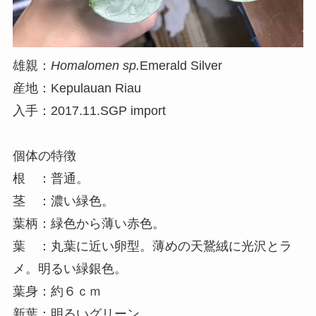
雄親：
Homalomen sp.
Emerald Silver
産地：Kepulauan Riau
入手：2017.11.SGP import
個体の特徴
根 ：普通。
茎 ：濃い緑色。
葉柄：緑色から薄い赤色。
葉 ：丸葉に近い卵型。薄めの天鵞絨に光沢とラ
メ。明るい緑銀色。
葉身：約６ｃｍ
新葉：明るいグリーン。