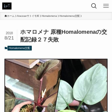
ホーム
Araceaeサトイモ科
Homalomena
Homalomena交配
ホマロメナ 原種Homalomenaの交
2018
8/21
配記録２７失敗
Homalomena交配