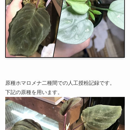
原種ホマロメナ二種間での人工授粉記録です。
下記の原種を用います。