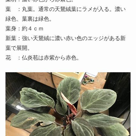
葉 ：丸葉。通常の天鵞絨葉にラメが入る。濃い
緑色、葉裏は緑色。
葉身：約４ｃｍ
新葉：強い天鵞絨に濃い赤い色のエッジがある新
葉で展開。
花 ：仏炎苞は赤紫から赤色。