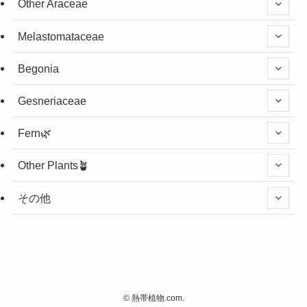
Other Araceae
Melastomataceae
Begonia
Gesneriaceae
Fern🌿
Other Plants🪴
その他
©
熱帯植物.com.