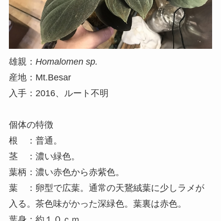
雄親：
Homalomen sp.
産地：Mt.Besar
入手：2016、ルート不明
個体の特徴
根 ：普通。
茎 ：濃い緑色。
葉柄：濃い赤色から赤紫色。
葉 ：卵型で広葉。通常の天鵞絨葉に少しラメが
入る。茶色味がかった深緑色。葉裏は赤色。
葉身：約１０ｃｍ