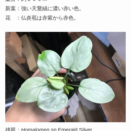
新葉：強い天鵞絨に濃い赤い色。
花 ：仏炎苞は赤紫から赤色。
雄親：
Homalomen sp.
Emerald Silver