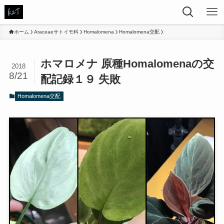
ホーム
Araceaeサトイモ科
Homalomena
Homalomena交配
ホマロメナ 原種Homalomenaの交
2018
8/21
配記録１９ 失敗
Homalomena交配