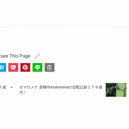
hare This Page
７成
ホマロメナ 原種Homalomenaの交配記録１７９成
功！