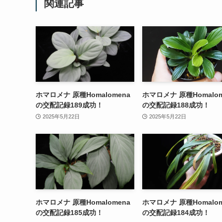
関連記事
ホマロメナ 原種Homalomena
ホマロメナ 原種Homalom
の交配記録189成功！
の交配記録188成功！
2025年5月22日
2025年5月22日
ホマロメナ 原種Homalomena
ホマロメナ 原種Homalom
の交配記録185成功！
の交配記録184成功！