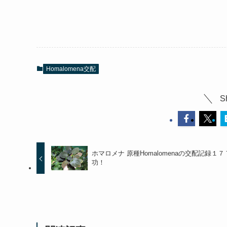
Homalomena交配
S
ホマロメナ 原種Homalomenaの交配記録１７
功！