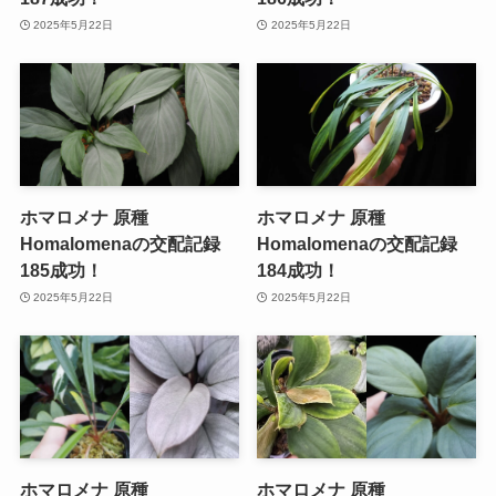
2025年5月22日
2025年5月22日
ホマロメナ 原種
ホマロメナ 原種
Homalomenaの交配記録
Homalomenaの交配記録
185成功！
184成功！
2025年5月22日
2025年5月22日
ホマロメナ 原種
ホマロメナ 原種