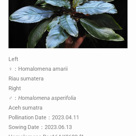
Left
♀：
Homalomena amarii
Riau sumatera
Right
♂：
Homalomena asperifolia
Aceh sumatra
Pollination Date：
2023.04.11
Sowing Date：
2023.06.13