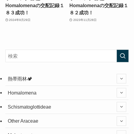
Homalomenaの交配記録１
Homalomenaの交配記録１
８３成功！
８２成功！
2024年9月29日
2023年11月28日
熱帯雨林🏕️
Homalomena
Schismatoglottideae
Other Araceae