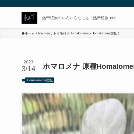
熱帯植物のいろいろなこと | 熱帯植物.com
ホーム
Araceaeサトイモ科
Homalomena
Homalomena交配
2023
ホマロメナ 原種Homalo
3/14
Homalomena交配