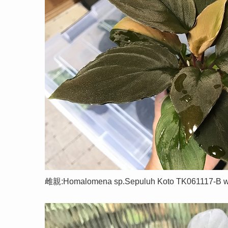
雌親:Homalomena sp.Sepuluh Koto TK061117-B w