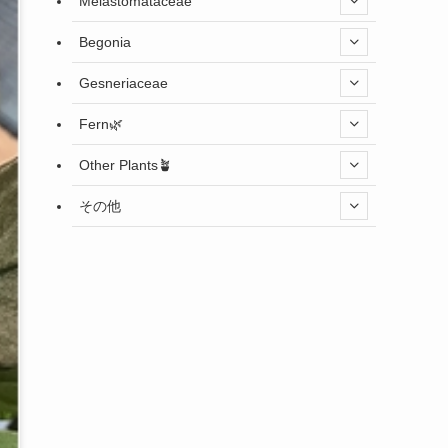
Melastomataceae
Begonia
Gesneriaceae
Fern🌿
Other Plants🪴
その他