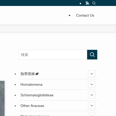
Contact Us
熱帯雨林🏕️
Homalomena
Schismatoglottideae
Other Araceae