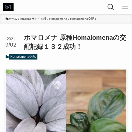
ホーム
Araceaeサトイモ科
Homalomena
Homalomena交配
ホマロメナ 原種Homalomenaの交
2021
9/02
配記録１３２成功！
Homalomena交配