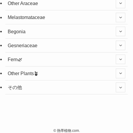
Other Araceae
Melastomataceae
Begonia
Gesneriaceae
Fern🌿
Other Plants🪴
その他
©
熱帯植物.com.