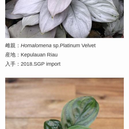
雌親：
Homalomena
sp.Platinum Velvet
産地：Kepulauan Riau
入手：2018.SGP import