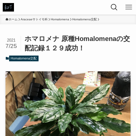
ホーム
Araceaeサトイモ科
Homalomena
Homalomena交配
ホマロメナ 原種Homalomenaの交
2021
7/25
配記録１２９成功！
Homalomena交配