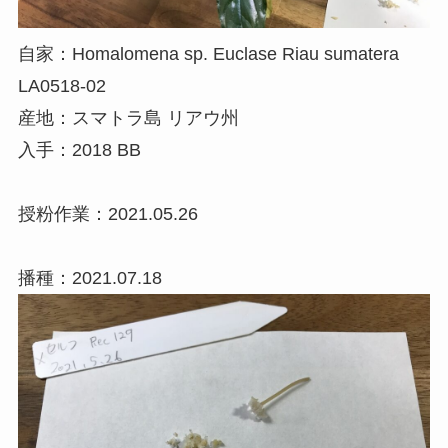
自家：Homalomena sp. Euclase Riau sumatera
LA0518-02
産地：スマトラ島 リアウ州
入手：2018 BB
授粉作業：2021.05.26
播種：2021.07.18