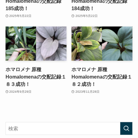
Homalomenaの交配記録
Homalomenaの交配記録
185成功！
184成功！
2025年5月22日
2025年5月22日
ホマロメナ 原種
ホマロメナ 原種
Homalomenaの交配記録１
Homalomenaの交配記録１
８３成功！
８２成功！
2024年9月29日
2023年11月28日