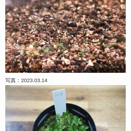
写真：2023.03.14