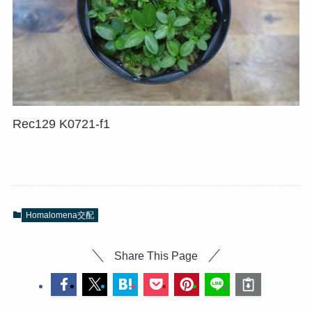
Rec129 K0721-f1
Homalomena交配
Share This Page