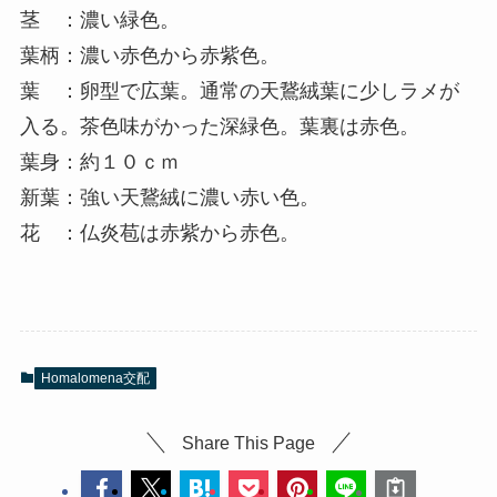
茎 ：濃い緑色。
葉柄：濃い赤色から赤紫色。
葉 ：卵型で広葉。通常の天鵞絨葉に少しラメが
入る。茶色味がかった深緑色。葉裏は赤色。
葉身：約１０ｃｍ
新葉：強い天鵞絨に濃い赤い色。
花 ：仏炎苞は赤紫から赤色。
Homalomena交配
Share This Page