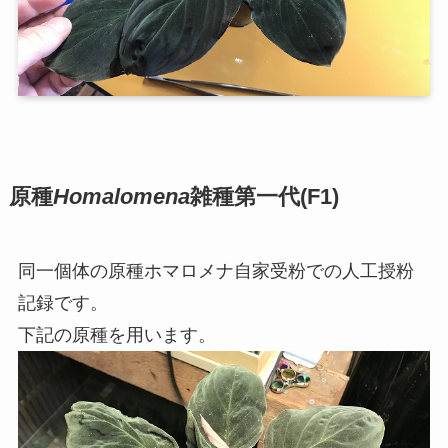
原種
Homalomena
雑種第一代(F1)
同一個体の原種ホマロメナ自家受粉での人工授粉
記録です。
下記の原種を用います。