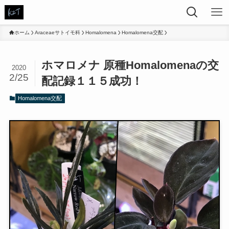
ホーム
Araceaeサトイモ科
Homalomena
Homalomena交配
ホマロメナ 原種Homalomenaの交
2020
2/25
配記録１１５成功！
Homalomena交配