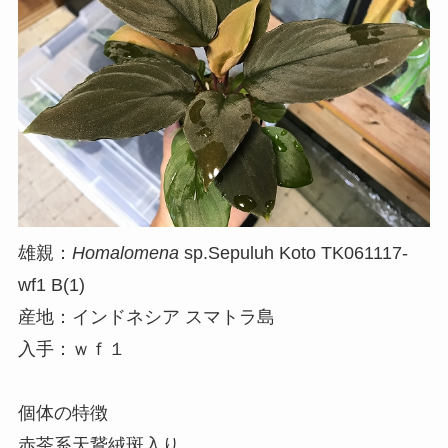
雄親：
Homalomena
sp.Sepuluh Koto TK061117-
wf1 B(1)
産地：インドネシア スマトラ島
入手：ｗｆ１
個体の特徴
赤茶系天鵞絨斑入り。