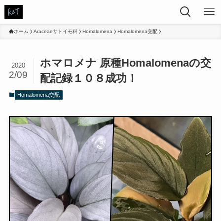
ホーム
Araceaeサトイモ科
Homalomena
Homalomena交配
ホマロメナ 原種Homalomenaの交
2020
2/09
配記録１０８成功！
Homalomena交配