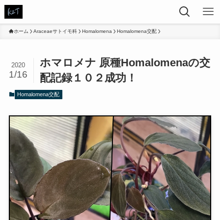
ホーム
Araceaeサトイモ科
Homalomena
Homalomena交配
ホマロメナ 原種Homalomenaの交
2020
1/16
配記録１０２成功！
Homalomena交配