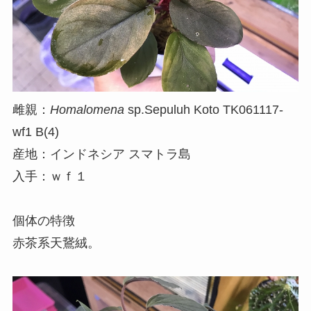
雌親：
Homalomena
sp.Sepuluh Koto TK061117-
wf1 B(4)
産地：インドネシア スマトラ島
入手：ｗｆ１
個体の特徴
赤茶系天鵞絨。