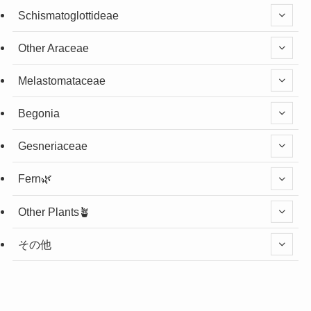
Schismatoglottideae
Other Araceae
Melastomataceae
Begonia
Gesneriaceae
Fern🌿
Other Plants🪴
その他