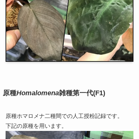
原種
Homalomena
雑種第一代(F1)
原種ホマロメナ二種間での人工授粉記録です。
下記の原種を用います。