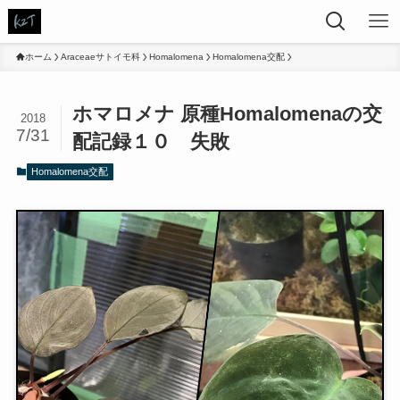
ホーム
Araceaeサトイモ科
Homalomena
Homalomena交配
ホマロメナ 原種Homalomenaの交
2018
7/31
配記録１０ 失敗
Homalomena交配