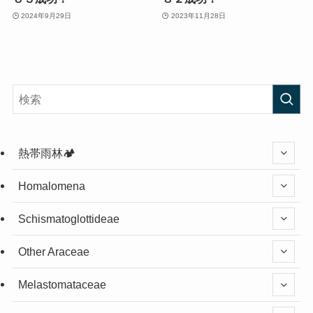
2024年9月29日
2023年11月28日
熱帯雨林🏕️
Homalomena
Schismatoglottideae
Other Araceae
Melastomataceae