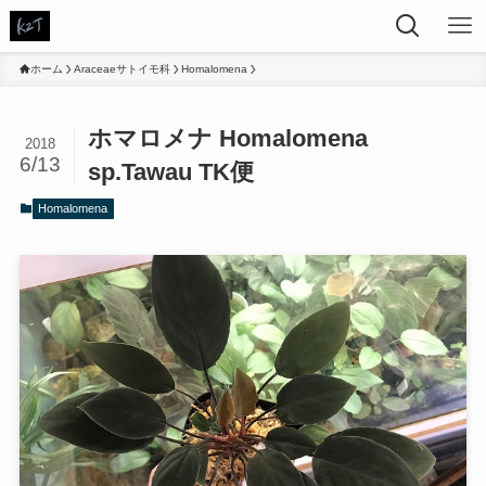
ホーム
Araceaeサトイモ科
Homalomena
ホマロメナ Homalomena
2018
6/13
sp.Tawau TK便
Homalomena