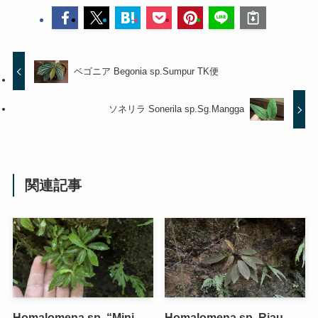
ベゴニア Begonia sp.Sumpur TK便
ソネリラ Sonerila sp.Sg.Mangga
関連記事
Homalomena sp. “Mini
Homalomena sp. Riau