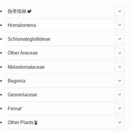
熱帯雨林🏕️
Homalomena
Schismatoglottideae
Other Araceae
Melastomataceae
Begonia
Gesneriaceae
Fern🌿
Other Plants🪴