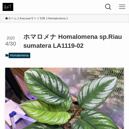
ホーム
Araceaeサトイモ科
Homalomena
ホマロメナ Homalomena sp.Riau
2020
4/30
sumatera LA1119-02
Homalomena