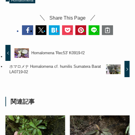
Homalomena
Share This Page
Homalomena 'Rec53' K0919-f2
ホマロメナ Homalomena cf. humilis Sumatera Barat
LA0719-02
関連記事