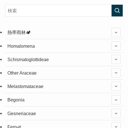
熱帯雨林🏕️
Homalomena
Schismatoglottideae
Other Araceae
Melastomataceae
Begonia
Gesneriaceae
Fern🌿