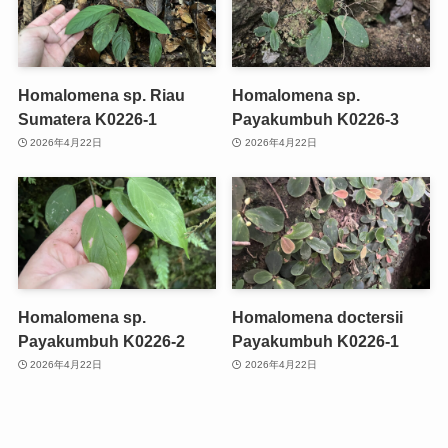
Homalomena sp. Riau
Homalomena sp.
Sumatera K0226-1
Payakumbuh K0226-3
2026年4月22日
2026年4月22日
Homalomena sp.
Homalomena doctersii
Payakumbuh K0226-2
Payakumbuh K0226-1
2026年4月22日
2026年4月22日