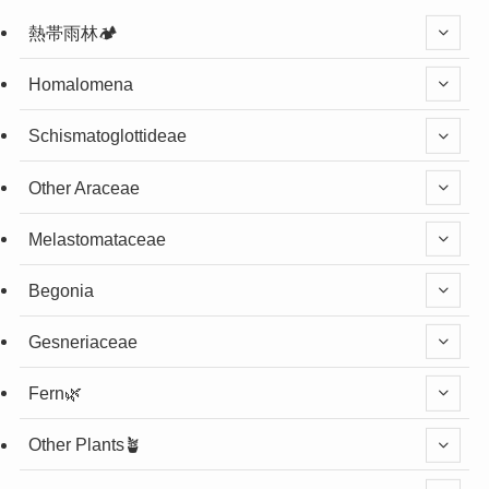
熱帯雨林🏕️
Homalomena
Schismatoglottideae
Other Araceae
Melastomataceae
Begonia
Gesneriaceae
Fern🌿
Other Plants🪴