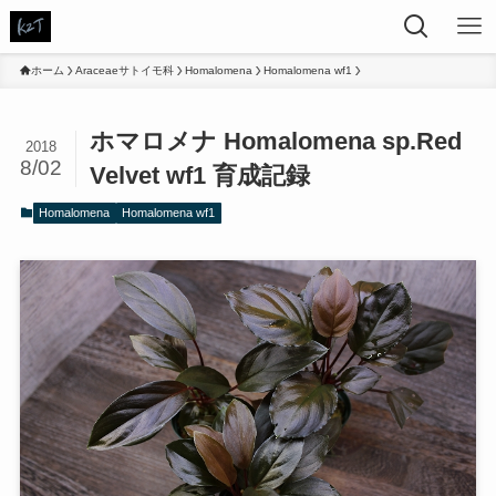
ホーム
Araceaeサトイモ科
Homalomena
Homalomena wf1
ホマロメナ Homalomena sp.Red
2018
8/02
Velvet wf1 育成記録
Homalomena
Homalomena wf1