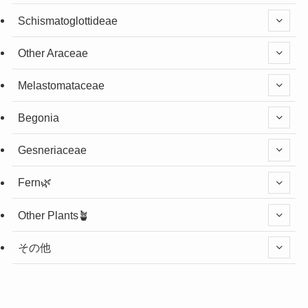
Schismatoglottideae
Other Araceae
Melastomataceae
Begonia
Gesneriaceae
Fern🌿
Other Plants🪴
その他