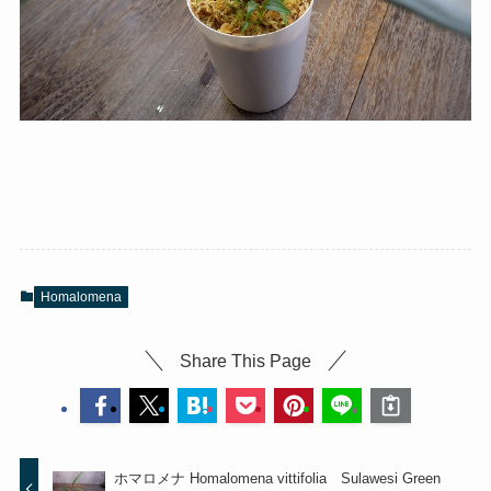
Homalomena
Share This Page
ホマロメナ Homalomena vittifolia Sulawesi Green