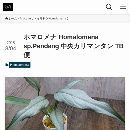
ホーム
Araceaeサトイモ科
Homalomena
ホマロメナ Homalomena
2018
sp.Pendang 中央カリマンタン TB
8/04
便
Homalomena