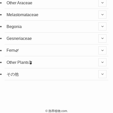
Other Araceae
Melastomataceae
Begonia
Gesneriaceae
Fern🌿
Other Plants🪴
その他
©
熱帯植物.com.