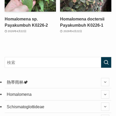
Homalomena sp.
Homalomena doctersii
Payakumbuh K0226-2
Payakumbuh K0226-1
2026年4月22日
2026年4月22日
熱帯雨林🏕️
Homalomena
Schismatoglottideae