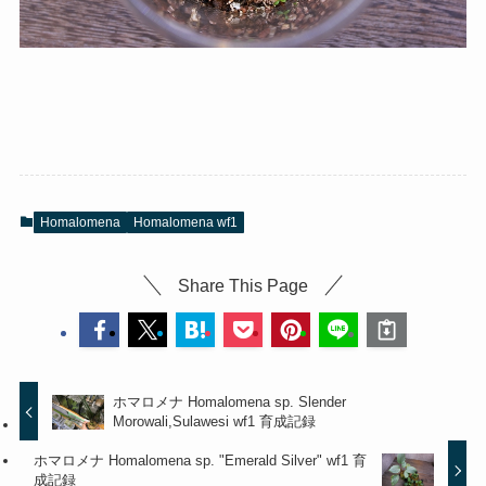
Homalomena
Homalomena wf1
Share This Page
ホマロメナ Homalomena sp. Slender
Morowali,Sulawesi wf1 育成記録
ホマロメナ Homalomena sp. "Emerald Silver" wf1 育
成記録