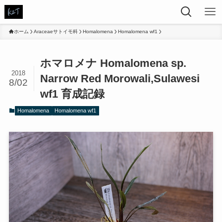
ホーム
Araceaeサトイモ科
Homalomena
Homalomena wf1
ホマロメナ Homalomena sp.
2018
Narrow Red Morowali,Sulawesi
8/02
wf1 育成記録
Homalomena
Homalomena wf1