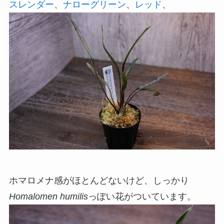
スレンダー
、
ナローグリーン
、
レッド
、
ホマロメナ感がほとんどないけど、しっかり
Homalomen humilis
っぽい花がついています。