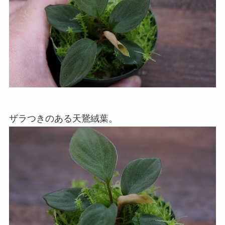
ザラつきのある天鵞絨葉。