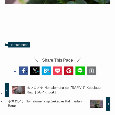
Homalomena
Share This Page
ホマロメナ Homalomena sp. "SAP.V.1" Kepulauan
Riau【SGP import】
ホマロメナ Homalomena sp.Sekadau Kalimantan
Barat