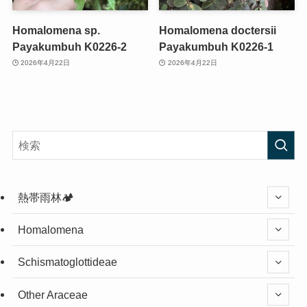
Homalomena sp.
Homalomena doctersii
Payakumbuh K0226-2
Payakumbuh K0226-1
2026年4月22日
2026年4月22日
熱帯雨林🏕️
Homalomena
Schismatoglottideae
Other Araceae