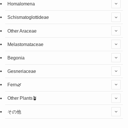
Homalomena
Schismatoglottideae
Other Araceae
Melastomataceae
Begonia
Gesneriaceae
Fern🌿
Other Plants🪴
その他