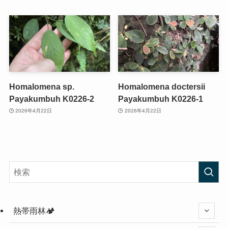
Homalomena sp.
Homalomena doctersii
Payakumbuh K0226-2
Payakumbuh K0226-1
2026年4月22日
2026年4月22日
熱帯雨林🏕️