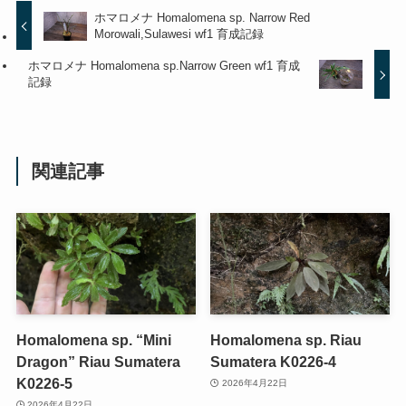
ホマロメナ Homalomena sp. Narrow Red
Morowali,Sulawesi wf1 育成記録
ホマロメナ Homalomena sp.Narrow Green wf1 育成
記録
関連記事
Homalomena sp. “Mini
Homalomena sp. Riau
Dragon” Riau Sumatera
Sumatera K0226-4
K0226-5
2026年4月22日
2026年4月22日