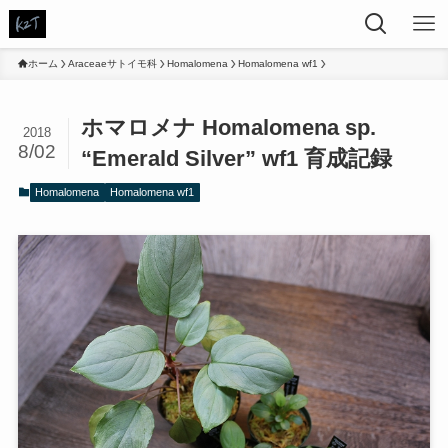
ホーム
Araceaeサトイモ科
Homalomena
Homalomena wf1
ホマロメナ Homalomena sp.
2018
8/02
“Emerald Silver” wf1 育成記録
Homalomena
Homalomena wf1