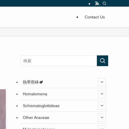
Contact Us
熱帯雨林🏕️
Homalomena
Schismatoglottideae
Other Araceae