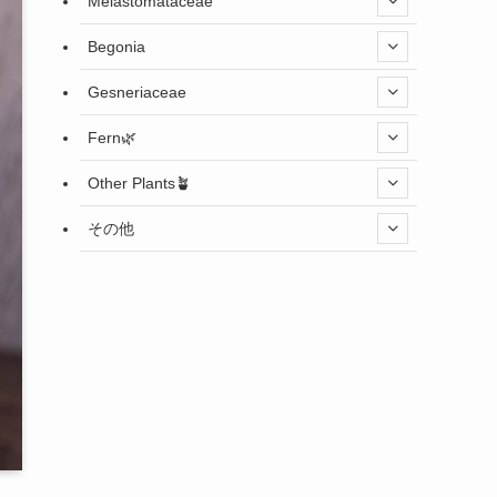
Melastomataceae
Begonia
Gesneriaceae
Fern🌿
Other Plants🪴
その他