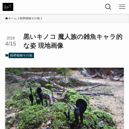
ホーム
熱帯植物その他
黒いキノコ 魔人族の雑魚キャラ的
2018
4/15
な姿 現地画像
熱帯植物その他