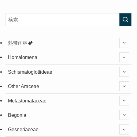
熱帯雨林🏕️
Homalomena
Schismatoglottideae
Other Araceae
Melastomataceae
Begonia
Gesneriaceae