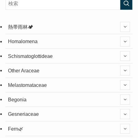
熱帯雨林🏕️
Homalomena
Schismatoglottideae
Other Araceae
Melastomataceae
Begonia
Gesneriaceae
Fern🌿