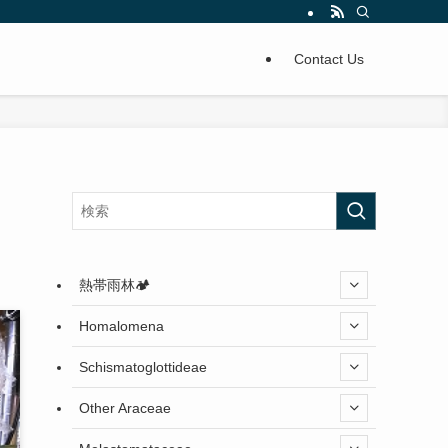
Contact Us
熱帯雨林🏕️
Homalomena
Schismatoglottideae
Other Araceae