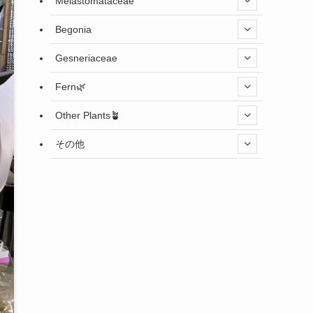
Melastomataceae
Begonia
Gesneriaceae
Fern🌿
Other Plants🪴
その他