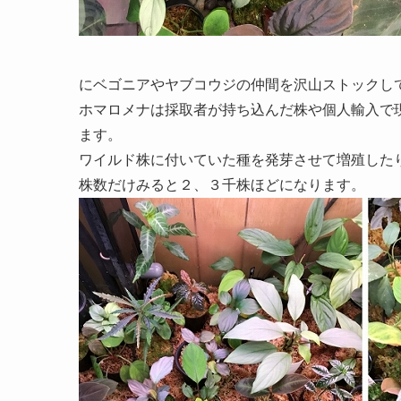
にベゴニアやヤブコウジの仲間を沢山ストックし
ホマロメナは採取者が持ち込んだ株や個人輸入で
ます。
ワイルド株に付いていた種を発芽させて増殖した
株数だけみると２、３千株ほどになります。