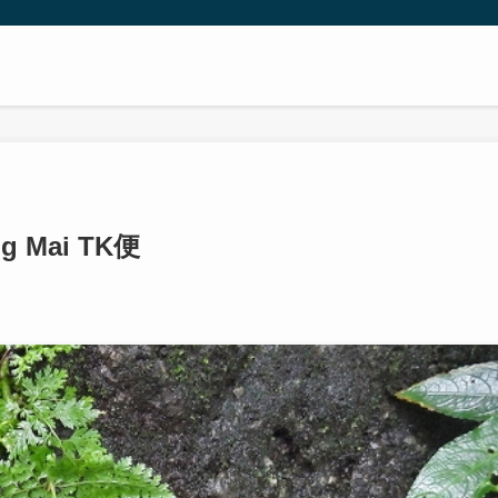
ng Mai TK便