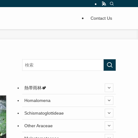
Contact Us
熱帯雨林🏕️
Homalomena
Schismatoglottideae
Other Araceae