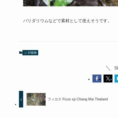
パリダリウムなどで素材として使えそうです。
シダ植物
S
フィカス Ficus sp.Chiang Mai Thailand