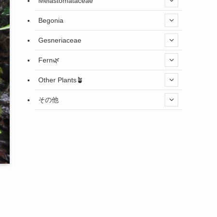
Melastomataceae
Begonia
Gesneriaceae
Fern🌿
Other Plants🪴
その他