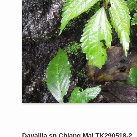
Davallia sp.Chiang Mai TK290518-2