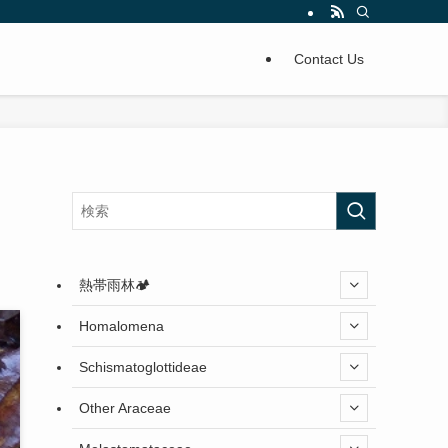
Contact Us
熱帯雨林🏕️
Homalomena
Schismatoglottideae
Other Araceae