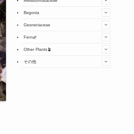
Melastomataceae
Begonia
Gesneriaceae
Fern🌿
Other Plants🪴
その他