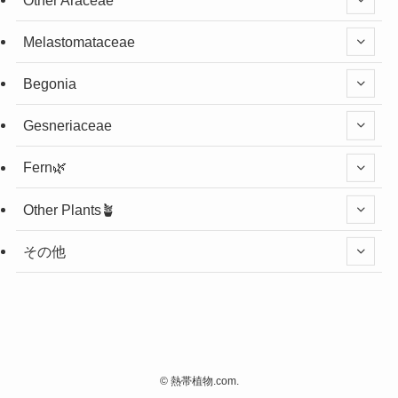
Melastomataceae
Begonia
Gesneriaceae
Fern🌿
Other Plants🪴
その他
©
熱帯植物.com.