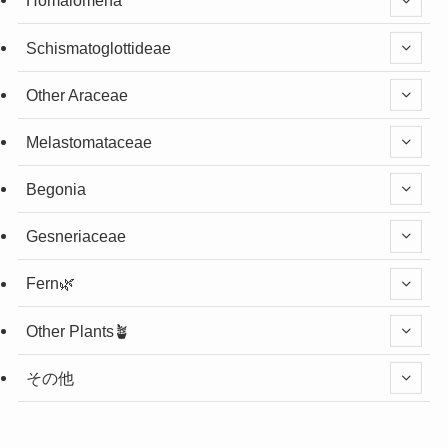
Homalomena
Schismatoglottideae
Other Araceae
Melastomataceae
Begonia
Gesneriaceae
Fern🌿
Other Plants🪴
その他