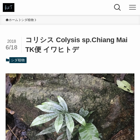
ホーム
シダ植物
コリシス Colysis sp.Chiang Mai
2018
6/18
TK便 イワヒトデ
シダ植物