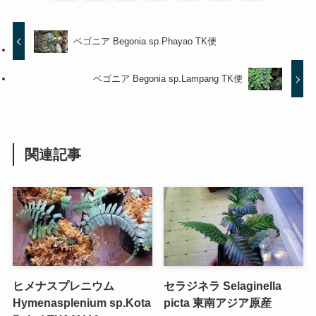
ベゴニア Begonia sp.Phayao TK便
ベゴニア Begonia sp.Lampang TK便
関連記事
ヒメナスプレニウム
セラジネラ Selaginella
Hymenasplenium sp.Kota
picta 東南アジア原産